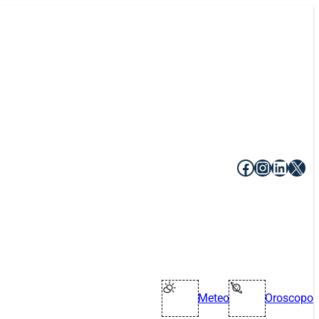
Facebook
Instagr
Linke
X
Meteo
Oroscopo