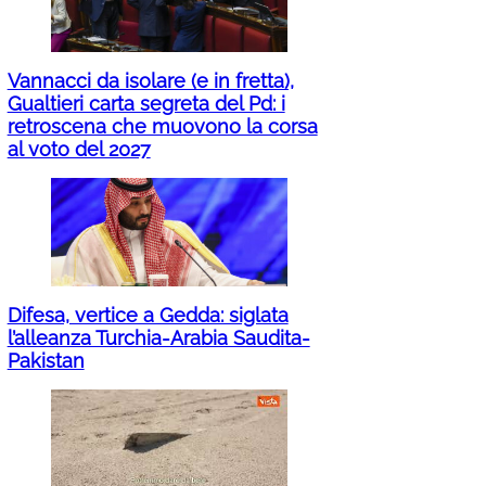
Vannacci da isolare (e in fretta),
Gualtieri carta segreta del Pd: i
retroscena che muovono la corsa
al voto del 2027
Difesa, vertice a Gedda: siglata
l’alleanza Turchia-Arabia Saudita-
Pakistan