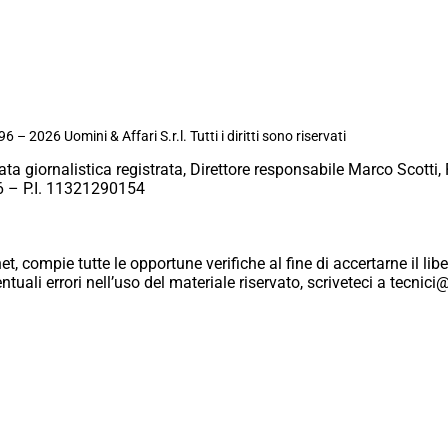
6 – 2026 Uomini & Affari S.r.l. Tutti i diritti sono riservati
ata giornalistica registrata, Direttore responsabile Marco Scotti, 
 – P.I. 11321290154
et, compie tutte le opportune verifiche al fine di accertarne il libe
eventuali errori nell’uso del materiale riservato, scriveteci a tecn