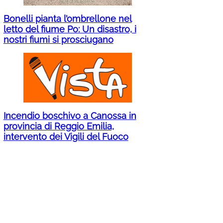
Bonelli pianta l’ombrellone nel
letto del fiume Po: Un disastro, i
nostri fiumi si prosciugano
Incendio boschivo a Canossa in
provincia di Reggio Emilia,
intervento dei Vigili del Fuoco