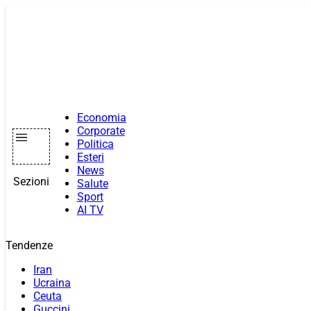
Vai
al
contenuto
Economia
Corporate
Politica
Esteri
News
Sezioni
Salute
Sport
AI TV
Tendenze
Iran
Ucraina
Ceuta
Guccini