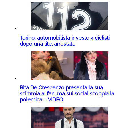
Torino, automobilista investe 4 ciclisti
dopo una lite: arrestato
Rita De Crescenzo presenta la sua
scimmia ai fan, ma sui social scoppia la
polemica – VIDEO