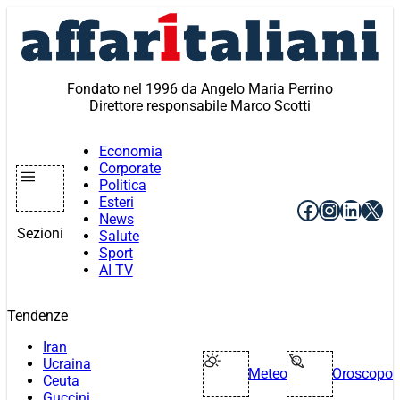
Vai
al
contenuto
Fondato nel 1996 da Angelo Maria Perrino
Direttore responsabile Marco Scotti
Economia
Corporate
Politica
Esteri
Facebook
Instagr
Linke
X
News
Sezioni
Salute
Sport
AI TV
Tendenze
Iran
Ucraina
Meteo
Oroscopo
Ceuta
Guccini