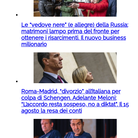
Le “vedove nere” (e allegre) della Russia:
matrimoni lampo prima del fronte per
ottenere i risarcimenti. Il nuovo business
milionario
Roma-Madrid, “divorzio” all’italiana per
colpa di Schengen. Adelante Meloni:
“L’accordo resta sospeso, no a diktat”. Il 15
agosto la resa dei conti