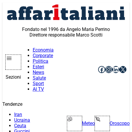
Vai
al
contenuto
Fondato nel 1996 da Angelo Maria Perrino
Direttore responsabile Marco Scotti
Economia
Corporate
Politica
Esteri
Facebook
Instagr
Linke
X
News
Sezioni
Salute
Sport
AI TV
Tendenze
Iran
Ucraina
Meteo
Oroscopo
Ceuta
Guccini