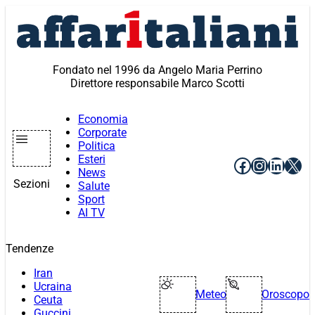
Vai
al
contenuto
Fondato nel 1996 da Angelo Maria Perrino
Direttore responsabile Marco Scotti
Economia
Corporate
Politica
Esteri
Facebook
Instagr
Linke
X
News
Sezioni
Salute
Sport
AI TV
Tendenze
Iran
Ucraina
Meteo
Oroscopo
Ceuta
Guccini