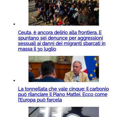
Ceuta, è ancora delirio alla frontiera. E
spuntano sei denunce per aggressioni
sessuali ai danni dei migranti sbarcati in
massa il 30 luglio
La tonnellata che vale cinque: il carbonio
può rilanciare il Piano Mattei. Ecco come
l’Europa può farcela