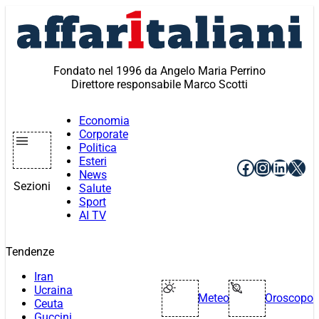
Vai
al
contenuto
Fondato nel 1996 da Angelo Maria Perrino
Direttore responsabile Marco Scotti
Economia
Corporate
Politica
Esteri
Facebook
Instagr
Linke
X
News
Sezioni
Salute
Sport
AI TV
Tendenze
Iran
Ucraina
Meteo
Oroscopo
Ceuta
Guccini