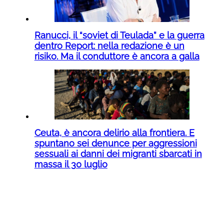
Ranucci, il “soviet di Teulada” e la guerra
dentro Report: nella redazione è un
risiko. Ma il conduttore è ancora a galla
Ceuta, è ancora delirio alla frontiera. E
spuntano sei denunce per aggressioni
sessuali ai danni dei migranti sbarcati in
massa il 30 luglio