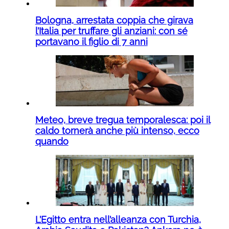
Bologna, arrestata coppia che girava
l’Italia per truffare gli anziani: con sé
portavano il figlio di 7 anni
Meteo, breve tregua temporalesca: poi il
caldo tornerà anche più intenso, ecco
quando
L’Egitto entra nell’alleanza con Turchia,