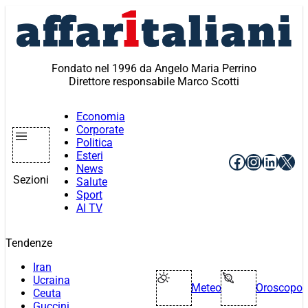
Vai
al
contenuto
Fondato nel 1996 da Angelo Maria Perrino
Direttore responsabile Marco Scotti
Economia
Corporate
Politica
Esteri
Facebook
Instagr
Linke
X
News
Sezioni
Salute
Sport
AI TV
Tendenze
Iran
Ucraina
Meteo
Oroscopo
Ceuta
Guccini