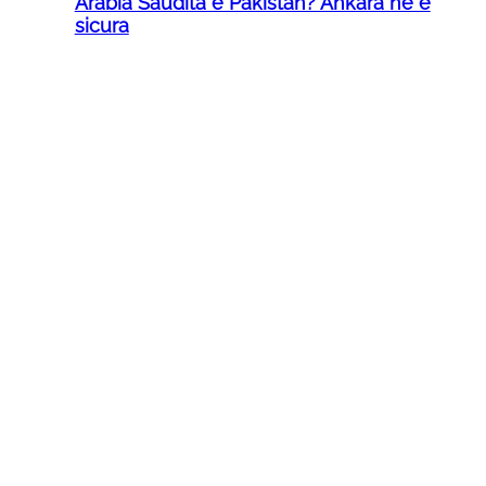
Arabia Saudita e Pakistan? Ankara ne è
sicura