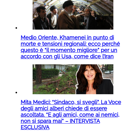
Medio Oriente, Khamenei in punto di
morte e tensioni regionali: ecco perché
questo è “il momento migliore” per un
accordo con gli Usa, come dice l’Iran
Mita Medici: “Sindaco, si svegli”. La Voce
degli amici alberi chiede di essere
ascoltata. “E agli amici, come ai nemici,
non si spara mai” – INTERVISTA
ESCLUSIVA