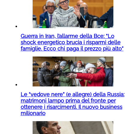
Guerra in Iran, l’allarme della Bce: “Lo
shock energetico brucia i risparmi delle
famiglie. Ecco chi paga il prezzo più alto”
Le “vedove nere” (e allegre) della Russia:
matrimoni lampo prima del fronte per
ottenere i risarcimenti. Il nuovo business
milionario