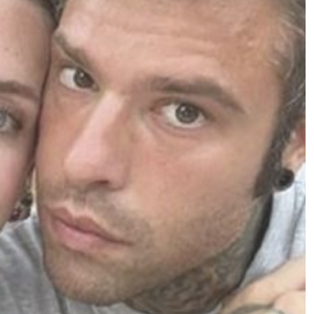
Marcinelle, Capone (UGL): “La
memoria diventi impegno
concreto per la sicurezza sul
lavoro”
Deepfake di Mentana, il Garante
della Privacy ferma Striscia la
Notizia: stop ai finti servizi realizzati
con l’AI