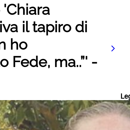
 'Chiara
va il tapiro di
on ho
 Fede, ma..”' -
Le