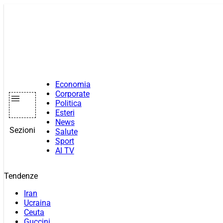
Vai
al
contenuto
Economia
Corporate
Politica
Esteri
News
Sezioni
Salute
Sport
AI TV
Tendenze
Iran
Ucraina
Ceuta
Guccini