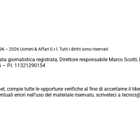
6 – 2026 Uomini & Affari S.r.l. Tutti i diritti sono riservati
ata giornalistica registrata, Direttore responsabile Marco Scotti, 
 – P.I. 11321290154
et, compie tutte le opportune verifiche al fine di accertarne il libe
eventuali errori nell’uso del materiale riservato, scriveteci a tecn