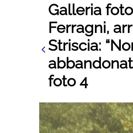
Galleria foto
Ferragni, arri
Striscia: “N
abbandonato
foto 4