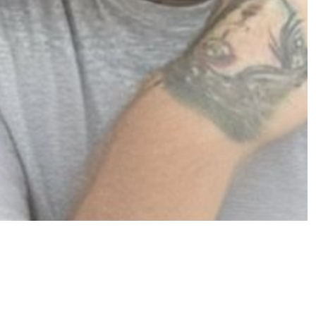
Giallo a Portici, trovati due cadaveri
in un appartamento: morti una
donna di 82 anni e il nipote
Wise Equity investe in E-Pharma
Trento e punta sulla crescita
europea nel Consumer Health