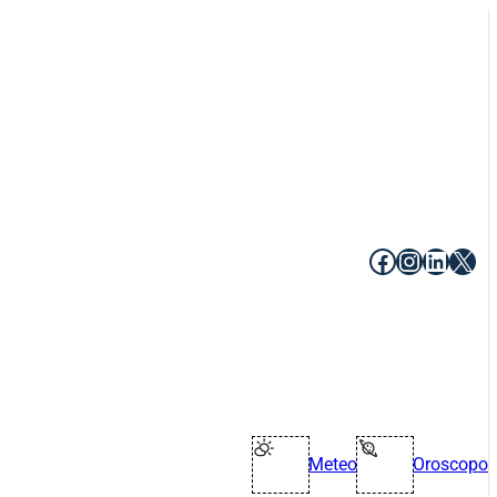
Facebook
Instagr
Linke
X
Meteo
Oroscopo