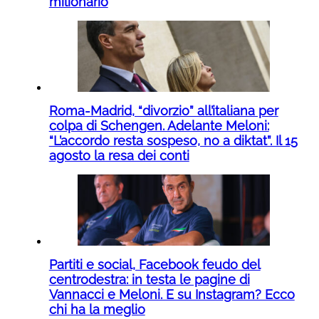
milionario
Roma-Madrid, “divorzio” all’italiana per
colpa di Schengen. Adelante Meloni:
“L’accordo resta sospeso, no a diktat”. Il 15
agosto la resa dei conti
Partiti e social, Facebook feudo del
centrodestra: in testa le pagine di
Vannacci e Meloni. E su Instagram? Ecco
chi ha la meglio