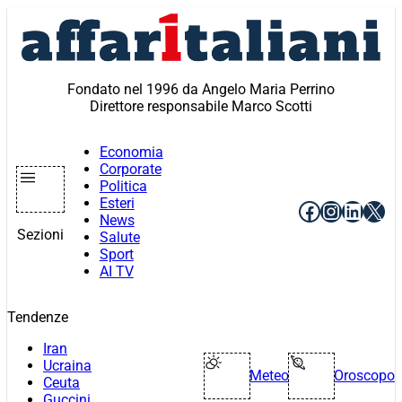
Vai
al
contenuto
Fondato nel 1996 da Angelo Maria Perrino
Direttore responsabile Marco Scotti
Economia
Corporate
Politica
Esteri
Facebook
Instagr
Linke
X
News
Sezioni
Salute
Sport
AI TV
Tendenze
Iran
Ucraina
Meteo
Oroscopo
Ceuta
Guccini