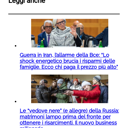
Leggi anche
Guerra in Iran, l’allarme della Bce: “Lo
shock energetico brucia i risparmi delle
famiglie. Ecco chi paga il prezzo più alto”
Le “vedove nere” (e allegre) della Russia:
matrimoni lampo prima del fronte per
ottenere i risarcimenti. Il nuovo business