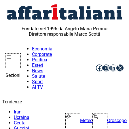
Vai
al
contenuto
Fondato nel 1996 da Angelo Maria Perrino
Direttore responsabile Marco Scotti
Economia
Corporate
Politica
Esteri
Facebook
Instagr
Linke
X
News
Sezioni
Salute
Sport
AI TV
Tendenze
Iran
Ucraina
Meteo
Oroscopo
Ceuta
Guccini