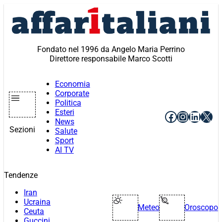
Vai
al
contenuto
Fondato nel 1996 da Angelo Maria Perrino
Direttore responsabile Marco Scotti
Economia
Corporate
Politica
Esteri
Facebook
Instagr
Linke
X
News
Sezioni
Salute
Sport
AI TV
Tendenze
Iran
Ucraina
Meteo
Oroscopo
Ceuta
Guccini