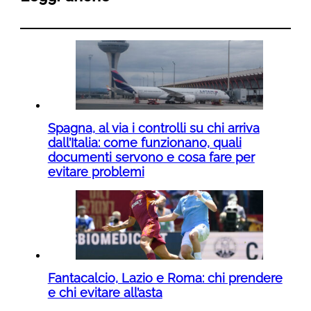
Spagna, al via i controlli su chi arriva
dall’Italia: come funzionano, quali
documenti servono e cosa fare per
evitare problemi
Fantacalcio, Lazio e Roma: chi prendere
e chi evitare all’asta