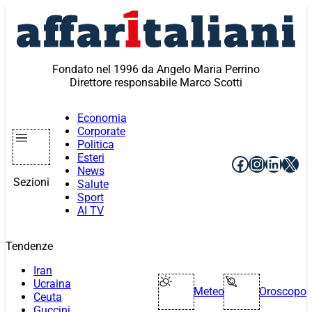
Vai
al
contenuto
Fondato nel 1996 da Angelo Maria Perrino
Direttore responsabile Marco Scotti
Economia
Corporate
Politica
Esteri
Facebook
Instagr
Linke
X
News
Sezioni
Salute
Sport
AI TV
Tendenze
Iran
Ucraina
Meteo
Oroscopo
Ceuta
Guccini