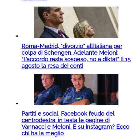
Roma-Madrid, “divorzio” all’italiana per
colpa di Schengen. Adelante Meloni:
“L’accordo resta sospeso, no a diktat”. Il 15
agosto la resa dei conti
Partiti e social, Facebook feudo del
centrodestra: in testa le pagine di
Vannacci e Meloni. E su Instagram? Ecco
chi ha la meglio