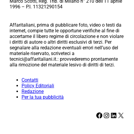
Marco Scotti, Reg. Trib. di Milano n° 210 dell’11 aprile
1996 – P.I. 11321290154
Affaritaliani, prima di pubblicare foto, video o testi da
internet, compie tutte le opportune verifiche al fine di
accertarne il libero regime di circolazione e non violare
i diritti di autore o altri diritti esclusivi di terzi. Per
segnalare alla redazione eventuali errori nell’uso del
materiale riservato, scriveteci a
tecnici@affaritaliani.it.: provvederemo prontamente
alla rimozione del materiale lesivo di diritti di terzi.
Contatti
Policy Editoriali
Redazione
Per la tua pubblicità
Facebook
Instagram
LinkedIn
X