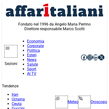
Vai
al
contenuto
Fondato nel 1996 da Angelo Maria Perrino
Direttore responsabile Marco Scotti
Economia
Corporate
Politica
Esteri
Facebook
Instagr
Linke
X
News
Sezioni
Salute
Sport
AI TV
Tendenze
Iran
Ucraina
Meteo
Oroscopo
Ceuta
Guccini