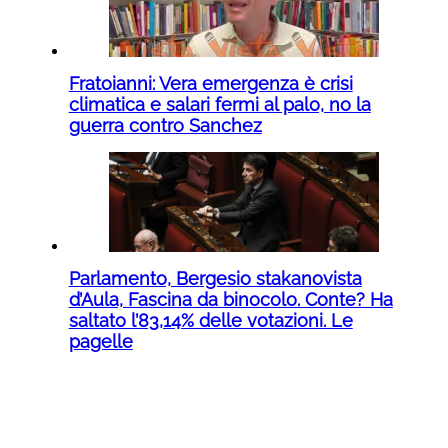
Fratoianni: Vera emergenza è crisi
climatica e salari fermi al palo, no la
guerra contro Sanchez
Parlamento, Bergesio stakanovista
d’Aula, Fascina da binocolo. Conte? Ha
saltato l’83,14% delle votazioni. Le
pagelle