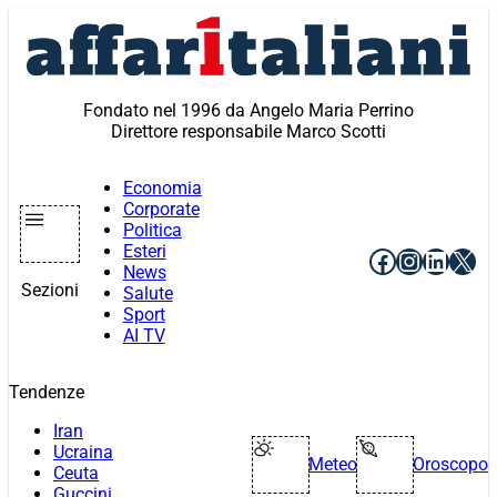
Vai
al
contenuto
Fondato nel 1996 da Angelo Maria Perrino
Direttore responsabile Marco Scotti
Economia
Corporate
Politica
Esteri
Facebook
Instagr
Linke
X
News
Sezioni
Salute
Sport
AI TV
Tendenze
Iran
Ucraina
Meteo
Oroscopo
Ceuta
Guccini