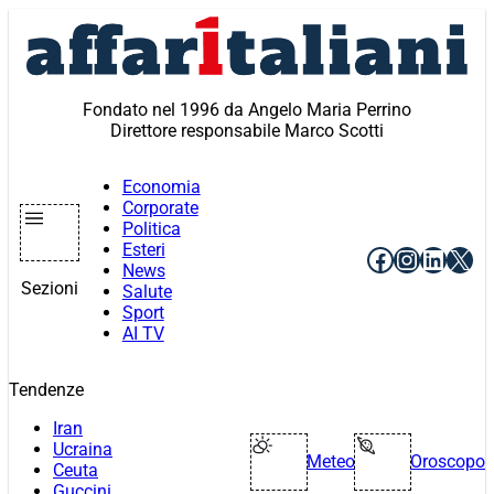
Vai
al
contenuto
Fondato nel 1996 da Angelo Maria Perrino
Direttore responsabile Marco Scotti
Economia
Corporate
Politica
Esteri
Facebook
Instagr
Linke
X
News
Sezioni
Salute
Sport
AI TV
Tendenze
Iran
Ucraina
Meteo
Oroscopo
Ceuta
Guccini