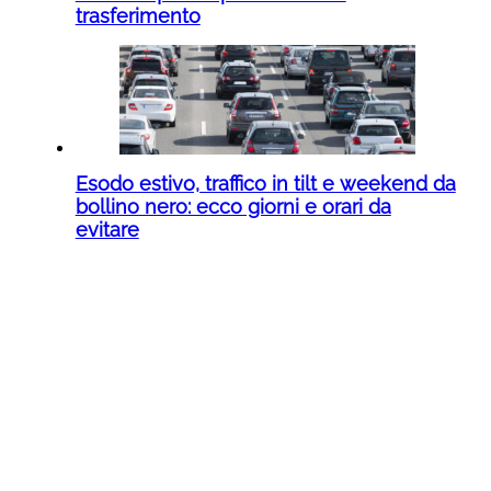
trasferimento
Esodo estivo, traffico in tilt e weekend da
bollino nero: ecco giorni e orari da
evitare