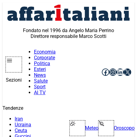
Vai
al
contenuto
Fondato nel 1996 da Angelo Maria Perrino
Direttore responsabile Marco Scotti
Economia
Corporate
Politica
Esteri
Facebook
Instagr
Linke
X
News
Sezioni
Salute
Sport
AI TV
Tendenze
Iran
Ucraina
Meteo
Oroscopo
Ceuta
Guccini