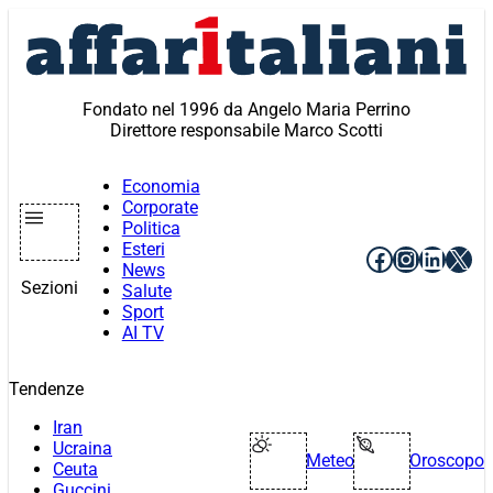
Vai
al
contenuto
Fondato nel 1996 da Angelo Maria Perrino
Direttore responsabile Marco Scotti
Economia
Corporate
Politica
Esteri
Facebook
Instagr
Linke
X
News
Sezioni
Salute
Sport
AI TV
Tendenze
Iran
Ucraina
Meteo
Oroscopo
Ceuta
Guccini