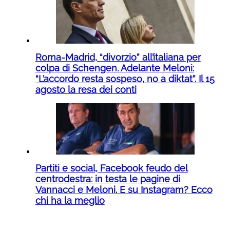
Roma-Madrid, “divorzio” all’italiana per
colpa di Schengen. Adelante Meloni:
“L’accordo resta sospeso, no a diktat”. Il 15
agosto la resa dei conti
Partiti e social, Facebook feudo del
centrodestra: in testa le pagine di
Vannacci e Meloni. E su Instagram? Ecco
chi ha la meglio