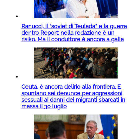
Ranucci, il “soviet di Teulada” e la guerra
dentro Report: nella redazione è un
risiko. Ma il conduttore è ancora a galla
Ceuta, è ancora delirio alla frontiera. E
spuntano sei denunce per aggressioni
sessuali ai danni dei migranti sbarcati in
massa il 30 luglio