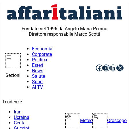
Vai
al
contenuto
Fondato nel 1996 da Angelo Maria Perrino
Direttore responsabile Marco Scotti
Economia
Corporate
Politica
Esteri
Facebook
Instagr
Linke
X
News
Sezioni
Salute
Sport
AI TV
Tendenze
Iran
Ucraina
Meteo
Oroscopo
Ceuta
Guccini