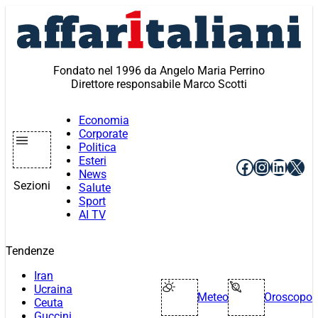
Vai
al
contenuto
Fondato nel 1996 da Angelo Maria Perrino
Direttore responsabile Marco Scotti
Economia
Corporate
Politica
Esteri
Facebook
Instagr
Linke
X
News
Sezioni
Salute
Sport
AI TV
Tendenze
Iran
Ucraina
Meteo
Oroscopo
Ceuta
Guccini