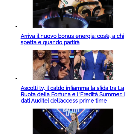
Arriva il nuovo bonus energia: cos’è, a chi
spetta e quando partirà
Ascolti tv, il caldo infiamma la sfida tra La
Ruota della Fortuna e L’Eredità Summer: i
dati Auditel dell’access prime time