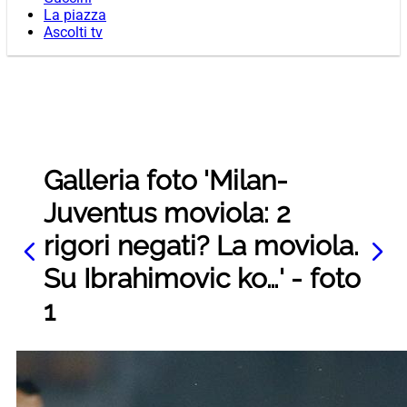
La piazza
Ascolti tv
Galleria foto 'Milan-
Juventus moviola: 2
rigori negati? La moviola.
Su Ibrahimovic ko…' - foto
1