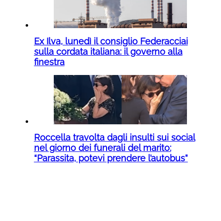
Ex Ilva, lunedì il consiglio Federacciai
sulla cordata italiana: il governo alla
finestra
Roccella travolta dagli insulti sui social
nel giorno dei funerali del marito:
“Parassita, potevi prendere l’autobus”