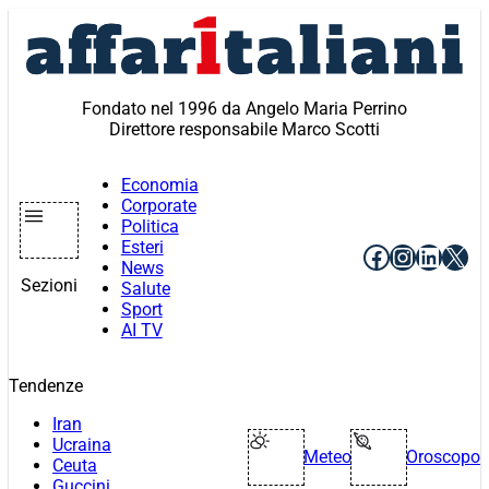
Vai
al
contenuto
Fondato nel 1996 da Angelo Maria Perrino
Direttore responsabile Marco Scotti
Economia
Corporate
Politica
Esteri
Facebook
Instagr
Linke
X
News
Sezioni
Salute
Sport
AI TV
Tendenze
Iran
Ucraina
Meteo
Oroscopo
Ceuta
Guccini