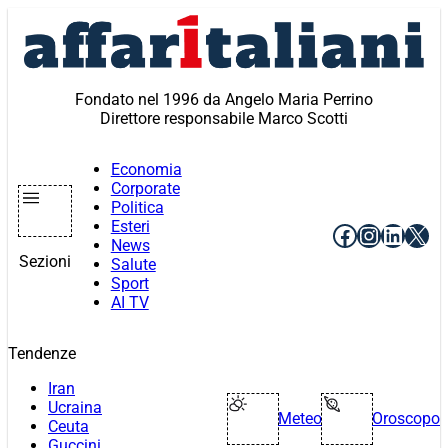
Vai
al
contenuto
Fondato nel 1996 da Angelo Maria Perrino
Direttore responsabile Marco Scotti
Economia
Corporate
Politica
Esteri
Facebook
Instagr
Linke
X
News
Sezioni
Salute
Sport
AI TV
Tendenze
Iran
Ucraina
Meteo
Oroscopo
Ceuta
Guccini