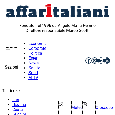
Vai
al
contenuto
Fondato nel 1996 da Angelo Maria Perrino
Direttore responsabile Marco Scotti
Economia
Corporate
Politica
Esteri
Facebook
Instagr
Linke
X
News
Sezioni
Salute
Sport
AI TV
Tendenze
Iran
Ucraina
Meteo
Oroscopo
Ceuta
Guccini