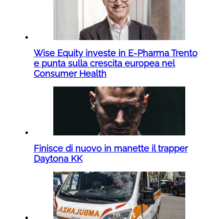
Wise Equity investe in E-Pharma Trento
e punta sulla crescita europea nel
Consumer Health
Finisce di nuovo in manette il trapper
Daytona KK