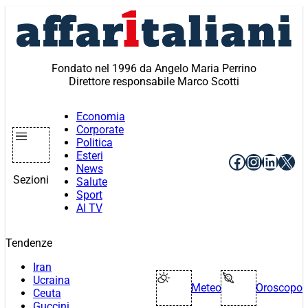
Vai
al
contenuto
Fondato nel 1996 da Angelo Maria Perrino
Direttore responsabile Marco Scotti
Economia
Corporate
Politica
Esteri
Facebook
Instagr
Linke
X
News
Sezioni
Salute
Sport
AI TV
Tendenze
Iran
Ucraina
Meteo
Oroscopo
Ceuta
Guccini