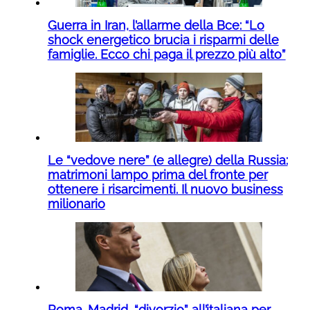
Guerra in Iran, l’allarme della Bce: “Lo
shock energetico brucia i risparmi delle
famiglie. Ecco chi paga il prezzo più alto”
Le “vedove nere” (e allegre) della Russia:
matrimoni lampo prima del fronte per
ottenere i risarcimenti. Il nuovo business
milionario
Roma-Madrid, “divorzio” all’italiana per