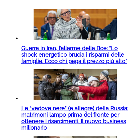
Guerra in Iran, l’allarme della Bce: “Lo
shock energetico brucia i risparmi delle
famiglie. Ecco chi paga il prezzo più alto”
Le “vedove nere” (e allegre) della Russia:
matrimoni lampo prima del fronte per
ottenere i risarcimenti. Il nuovo business
milionario