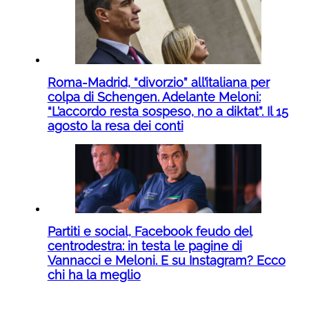
Roma-Madrid, “divorzio” all’italiana per
colpa di Schengen. Adelante Meloni:
“L’accordo resta sospeso, no a diktat”. Il 15
agosto la resa dei conti
Partiti e social, Facebook feudo del
centrodestra: in testa le pagine di
Vannacci e Meloni. E su Instagram? Ecco
chi ha la meglio