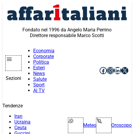
Vai
al
contenuto
Fondato nel 1996 da Angelo Maria Perrino
Direttore responsabile Marco Scotti
Economia
Corporate
Politica
Esteri
Facebook
Instagr
Linke
X
News
Sezioni
Salute
Sport
AI TV
Tendenze
Iran
Ucraina
Meteo
Oroscopo
Ceuta
Guccini