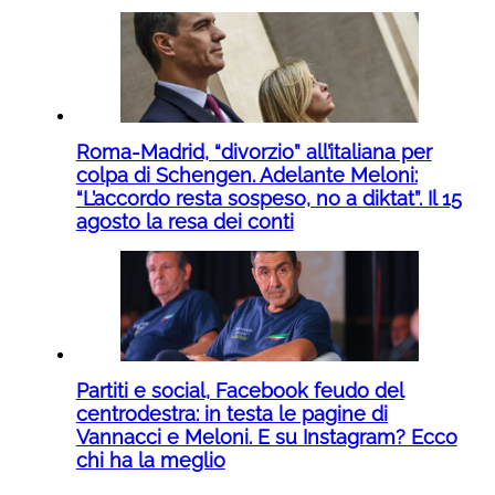
Roma-Madrid, “divorzio” all’italiana per
colpa di Schengen. Adelante Meloni:
“L’accordo resta sospeso, no a diktat”. Il 15
agosto la resa dei conti
Partiti e social, Facebook feudo del
centrodestra: in testa le pagine di
Vannacci e Meloni. E su Instagram? Ecco
chi ha la meglio