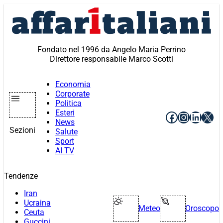
Vai
al
contenuto
Fondato nel 1996 da Angelo Maria Perrino
Direttore responsabile Marco Scotti
Economia
Corporate
Politica
Esteri
Facebook
Instagr
Linke
X
News
Sezioni
Salute
Sport
AI TV
Tendenze
Iran
Ucraina
Meteo
Oroscopo
Ceuta
Guccini