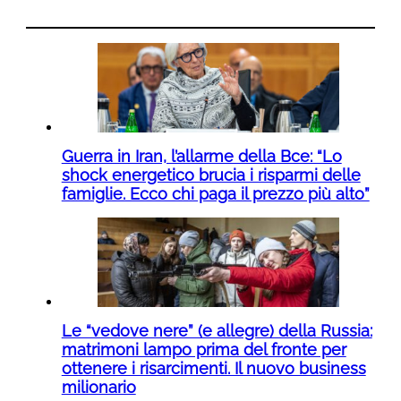
Guerra in Iran, l’allarme della Bce: “Lo
shock energetico brucia i risparmi delle
famiglie. Ecco chi paga il prezzo più alto”
Le “vedove nere” (e allegre) della Russia:
matrimoni lampo prima del fronte per
ottenere i risarcimenti. Il nuovo business
milionario