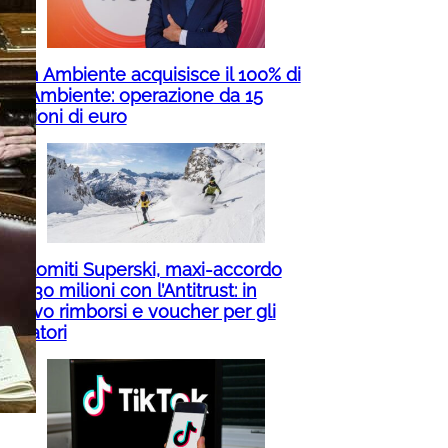
Iren Ambiente acquisisce il 100% di
ETAmbiente: operazione da 15
milioni di euro
Dolomiti Superski, maxi-accordo
da 30 milioni con l’Antitrust: in
arrivo rimborsi e voucher per gli
sciatori