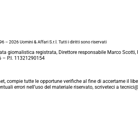
6 – 2026 Uomini & Affari S.r.l. Tutti i diritti sono riservati
ata giornalistica registrata, Direttore responsabile Marco Scotti, 
 – P.I. 11321290154
et, compie tutte le opportune verifiche al fine di accertarne il libe
eventuali errori nell’uso del materiale riservato, scriveteci a tecn