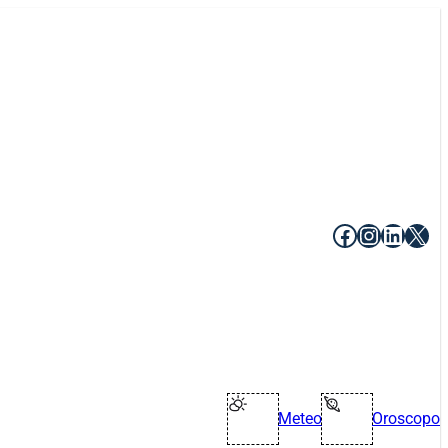
Facebook
Instagr
Linke
X
Meteo
Oroscopo