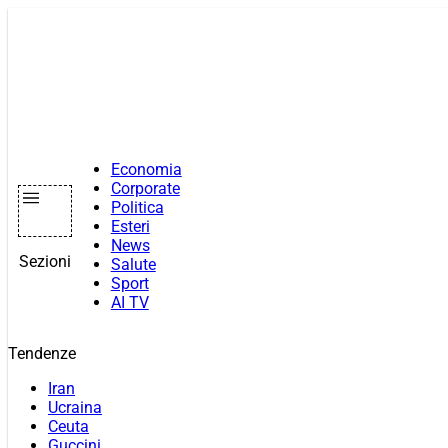
Vai
al
contenuto
Economia
Corporate
Politica
Esteri
News
Sezioni
Salute
Sport
AI TV
Tendenze
Iran
Ucraina
Ceuta
Guccini