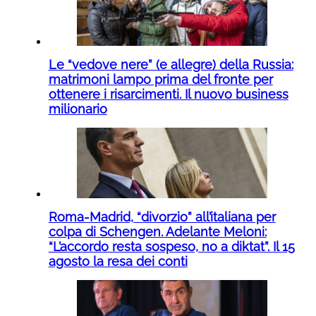
Le “vedove nere” (e allegre) della Russia:
matrimoni lampo prima del fronte per
ottenere i risarcimenti. Il nuovo business
milionario
Roma-Madrid, “divorzio” all’italiana per
colpa di Schengen. Adelante Meloni:
“L’accordo resta sospeso, no a diktat”. Il 15
agosto la resa dei conti