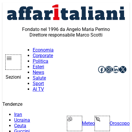
Vai
al
contenuto
Fondato nel 1996 da Angelo Maria Perrino
Direttore responsabile Marco Scotti
Economia
Corporate
Politica
Esteri
Facebook
Instagr
Linke
X
News
Sezioni
Salute
Sport
AI TV
Tendenze
Iran
Ucraina
Meteo
Oroscopo
Ceuta
Guccini