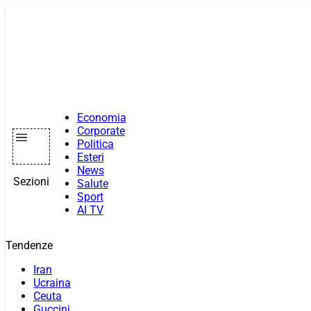
Vai
al
contenuto
Economia
Corporate
Politica
Esteri
News
Sezioni
Salute
Sport
AI TV
Tendenze
Iran
Ucraina
Ceuta
Guccini