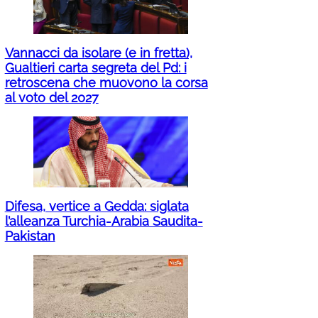
Vannacci da isolare (e in fretta),
Gualtieri carta segreta del Pd: i
retroscena che muovono la corsa
al voto del 2027
Difesa, vertice a Gedda: siglata
l’alleanza Turchia-Arabia Saudita-
Pakistan