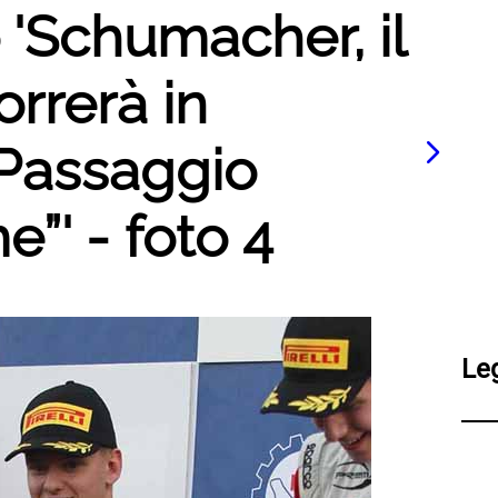
o 'Schumacher, il
orrerà in
“Passaggio
e”' - foto 4
Le