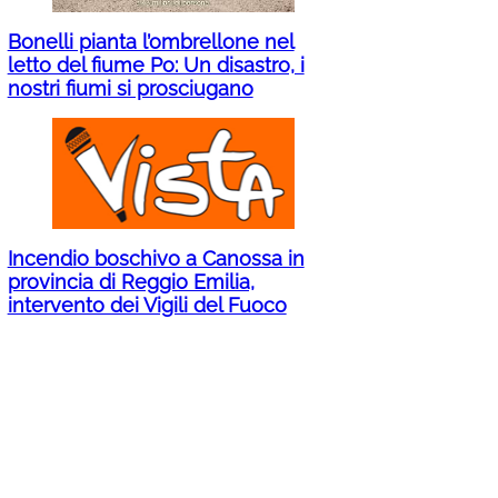
Bonelli pianta l’ombrellone nel
letto del fiume Po: Un disastro, i
nostri fiumi si prosciugano
Incendio boschivo a Canossa in
provincia di Reggio Emilia,
intervento dei Vigili del Fuoco