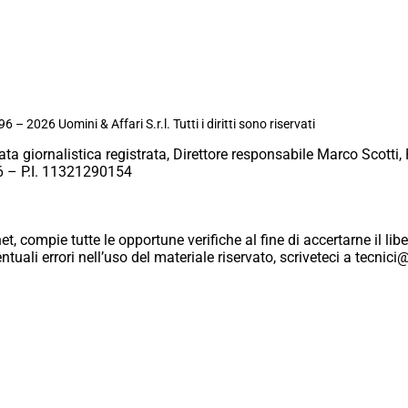
6 – 2026 Uomini & Affari S.r.l. Tutti i diritti sono riservati
ata giornalistica registrata, Direttore responsabile Marco Scotti, 
 – P.I. 11321290154
et, compie tutte le opportune verifiche al fine di accertarne il libe
eventuali errori nell’uso del materiale riservato, scriveteci a tecn