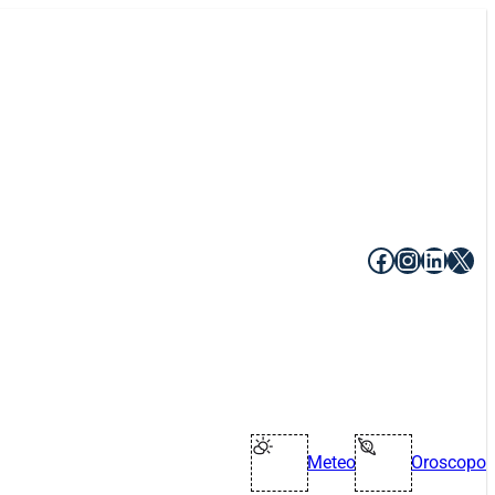
Facebook
Instagr
Linke
X
Meteo
Oroscopo