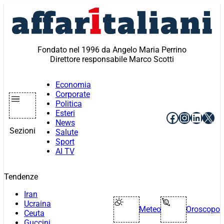
Vai
al
contenuto
Fondato nel 1996 da Angelo Maria Perrino
Direttore responsabile Marco Scotti
Economia
Corporate
Politica
Esteri
Facebook
Instagr
Linke
X
News
Sezioni
Salute
Sport
AI TV
Tendenze
Iran
Ucraina
Meteo
Oroscopo
Ceuta
Guccini