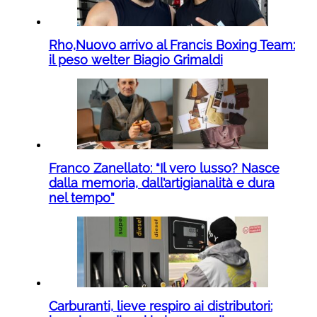
Rho,Nuovo arrivo al Francis Boxing Team:
il peso welter Biagio Grimaldi
Franco Zanellato: “Il vero lusso? Nasce
dalla memoria, dall’artigianalità e dura
nel tempo”
Carburanti, lieve respiro ai distributori: