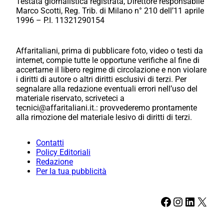
Testata giornalistica registrata, Direttore responsabile
Marco Scotti, Reg. Trib. di Milano n° 210 dell’11 aprile
1996 – P.I. 11321290154
Affaritaliani, prima di pubblicare foto, video o testi da
internet, compie tutte le opportune verifiche al fine di
accertarne il libero regime di circolazione e non violare
i diritti di autore o altri diritti esclusivi di terzi. Per
segnalare alla redazione eventuali errori nell’uso del
materiale riservato, scriveteci a
tecnici@affaritaliani.it.: provvederemo prontamente
alla rimozione del materiale lesivo di diritti di terzi.
Contatti
Policy Editoriali
Redazione
Per la tua pubblicità
Facebook
Instagram
LinkedIn
X