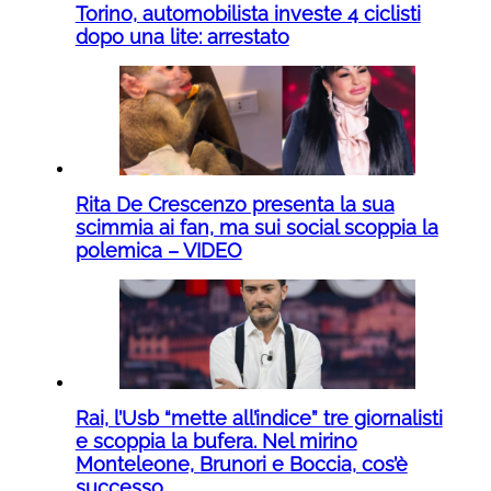
Torino, automobilista investe 4 ciclisti
dopo una lite: arrestato
Rita De Crescenzo presenta la sua
scimmia ai fan, ma sui social scoppia la
polemica – VIDEO
Rai, l’Usb “mette all’indice” tre giornalisti
e scoppia la bufera. Nel mirino
Monteleone, Brunori e Boccia, cos’è
successo