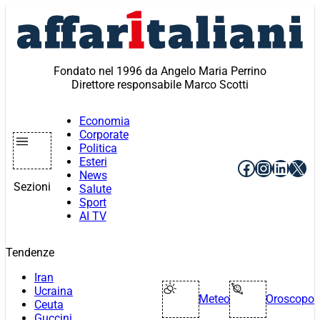
Vai
al
contenuto
Fondato nel 1996 da Angelo Maria Perrino
Direttore responsabile Marco Scotti
Economia
Corporate
Politica
Esteri
Facebook
Instagr
Linke
X
News
Sezioni
Salute
Sport
AI TV
Tendenze
Iran
Ucraina
Meteo
Oroscopo
Ceuta
Guccini