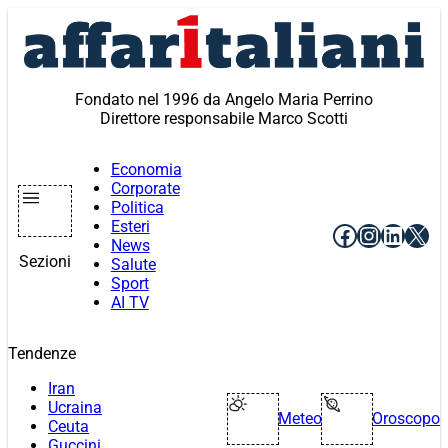
Vai
al
contenuto
Fondato nel 1996 da Angelo Maria Perrino
Direttore responsabile Marco Scotti
Economia
Corporate
Politica
Esteri
Facebook
Instagr
Linke
X
News
Sezioni
Salute
Sport
AI TV
Tendenze
Iran
Ucraina
Meteo
Oroscopo
Ceuta
Guccini