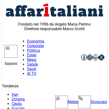
Vai
al
contenuto
Fondato nel 1996 da Angelo Maria Perrino
Direttore responsabile Marco Scotti
Economia
Corporate
Politica
Esteri
Facebook
Instagr
Linke
X
News
Sezioni
Salute
Sport
AI TV
Tendenze
Iran
Ucraina
Meteo
Oroscopo
Ceuta
Guccini