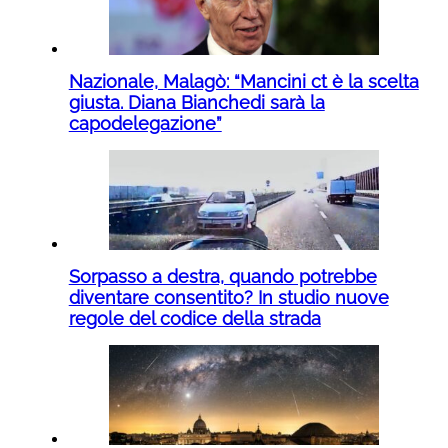
Nazionale, Malagò: “Mancini ct è la scelta
giusta. Diana Bianchedi sarà la
capodelegazione”
Sorpasso a destra, quando potrebbe
diventare consentito? In studio nuove
regole del codice della strada