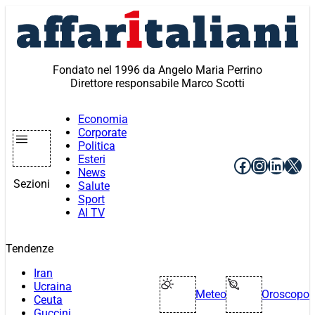
Vai
al
contenuto
Fondato nel 1996 da Angelo Maria Perrino
Direttore responsabile Marco Scotti
Economia
Corporate
Politica
Esteri
Facebook
Instagr
Linke
X
News
Sezioni
Salute
Sport
AI TV
Tendenze
Iran
Ucraina
Meteo
Oroscopo
Ceuta
Guccini