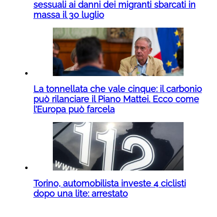
sessuali ai danni dei migranti sbarcati in
massa il 30 luglio
La tonnellata che vale cinque: il carbonio
può rilanciare il Piano Mattei. Ecco come
l’Europa può farcela
Torino, automobilista investe 4 ciclisti
dopo una lite: arrestato