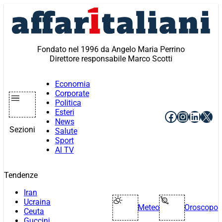
Vai
al
contenuto
Fondato nel 1996 da Angelo Maria Perrino
Direttore responsabile Marco Scotti
Economia
Corporate
Politica
Esteri
Facebook
Instagr
Linke
X
News
Sezioni
Salute
Sport
AI TV
Tendenze
Iran
Ucraina
Meteo
Oroscopo
Ceuta
Guccini