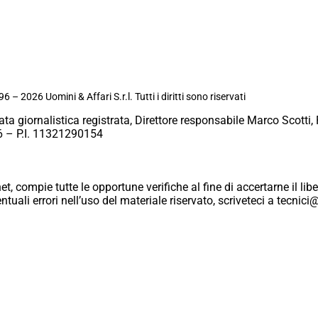
6 – 2026 Uomini & Affari S.r.l. Tutti i diritti sono riservati
ata giornalistica registrata, Direttore responsabile Marco Scotti, 
 – P.I. 11321290154
et, compie tutte le opportune verifiche al fine di accertarne il libe
eventuali errori nell’uso del materiale riservato, scriveteci a tecn