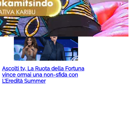
Caldo, quando finisce? Ancora 19
città in bollino rosso: cosa cambia
dalla prossima settimana
Ascolti tv, La Ruota della Fortuna
vince ormai una non-sfida con
L’Eredità Summer