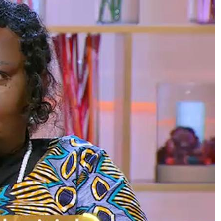
Sorpasso a destra, quando
potrebbe diventare consentito? In
studio nuove regole del codice
della strada
Sguardo rivolto al cielo in attesa
delle Perseidi, esprimete un
desiderio per farlo avverare!