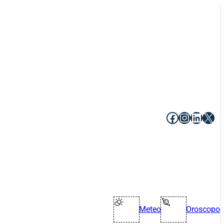
Facebook
Instagr
Linke
X
Meteo
Oroscopo