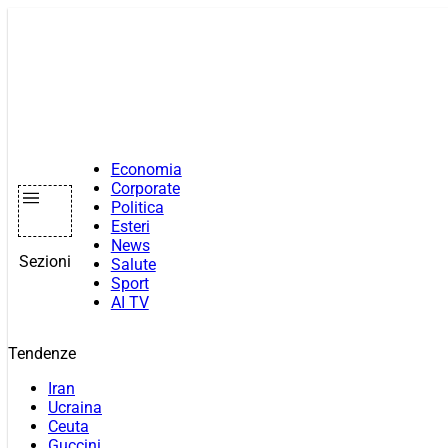
Vai
al
contenuto
Economia
Corporate
Politica
Esteri
News
Sezioni
Salute
Sport
AI TV
Tendenze
Iran
Ucraina
Ceuta
Guccini