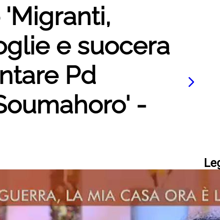
 'Migranti,
oglie e suocera
ntare Pd
Soumahoro' -
Le