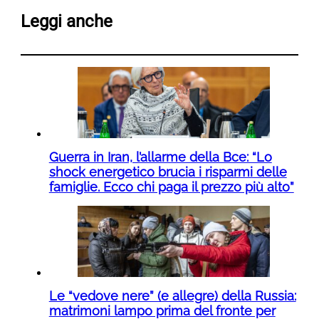
Leggi anche
Guerra in Iran, l’allarme della Bce: “Lo
shock energetico brucia i risparmi delle
famiglie. Ecco chi paga il prezzo più alto”
Le “vedove nere” (e allegre) della Russia:
matrimoni lampo prima del fronte per