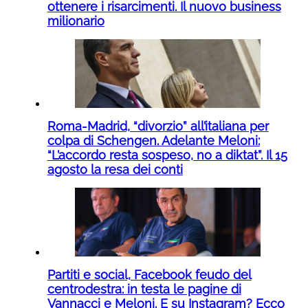
ottenere i risarcimenti. Il nuovo business
milionario
Roma-Madrid, “divorzio” all’italiana per
colpa di Schengen. Adelante Meloni:
“L’accordo resta sospeso, no a diktat”. Il 15
agosto la resa dei conti
Partiti e social, Facebook feudo del
centrodestra: in testa le pagine di
Vannacci e Meloni. E su Instagram? Ecco