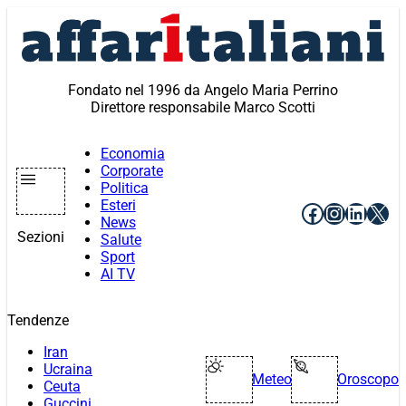
Vai
al
contenuto
Fondato nel 1996 da Angelo Maria Perrino
Direttore responsabile Marco Scotti
Economia
Corporate
Politica
Esteri
Facebook
Instagr
Linke
X
News
Sezioni
Salute
Sport
AI TV
Tendenze
Iran
Ucraina
Meteo
Oroscopo
Ceuta
Guccini