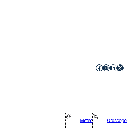
Facebook
Instagr
Linke
X
Meteo
Oroscopo