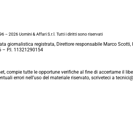
6 – 2026 Uomini & Affari S.r.l. Tutti i diritti sono riservati
ata giornalistica registrata, Direttore responsabile Marco Scotti, 
 – P.I. 11321290154
et, compie tutte le opportune verifiche al fine di accertarne il libe
eventuali errori nell’uso del materiale riservato, scriveteci a tecn