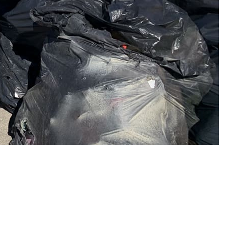
Carburanti, lieve respiro ai
distributori: benzina e diesel in
leggera discesa
Vacanze estive, c’è anche chi resta
a casa: un italiano su due non si
muoverà. Cos’è la “Staycation”