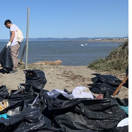
Rho,Nuovo arrivo al Francis Boxing
Team: il peso welter Biagio
Grimaldi
Franco Zanellato: “Il vero lusso?
Nasce dalla memoria,
dall’artigianalità e dura nel tempo”