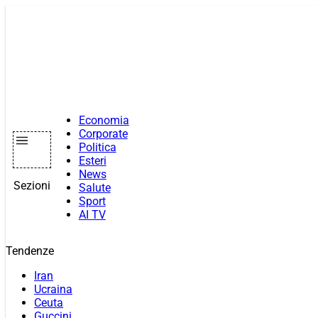
Vai
al
contenuto
Economia
Corporate
Politica
Esteri
News
Sezioni
Salute
Sport
AI TV
Tendenze
Iran
Ucraina
Ceuta
Guccini