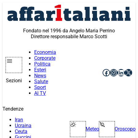
Vai
al
contenuto
Fondato nel 1996 da Angelo Maria Perrino
Direttore responsabile Marco Scotti
Economia
Corporate
Politica
Esteri
Facebook
Instagr
Linke
X
News
Sezioni
Salute
Sport
AI TV
Tendenze
Iran
Ucraina
Meteo
Oroscopo
Ceuta
Guccini