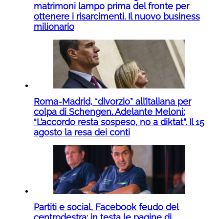
matrimoni lampo prima del fronte per
ottenere i risarcimenti. Il nuovo business
milionario
Roma-Madrid, “divorzio” all’italiana per
colpa di Schengen. Adelante Meloni:
“L’accordo resta sospeso, no a diktat”. Il 15
agosto la resa dei conti
Partiti e social, Facebook feudo del
centrodestra: in testa le pagine di