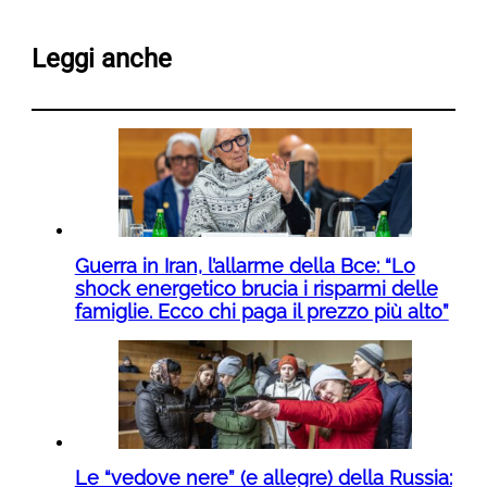
Leggi anche
Guerra in Iran, l’allarme della Bce: “Lo
shock energetico brucia i risparmi delle
famiglie. Ecco chi paga il prezzo più alto”
Le “vedove nere” (e allegre) della Russia: