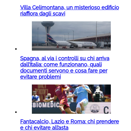
Villa Celimontana, un misterioso edificio
riaffiora dagli scavi
Spagna, al via i controlli su chi arriva
dall’Italia: come funzionano, quali
documenti servono e cosa fare per
evitare problemi
Fantacalcio, Lazio e Roma: chi prendere
e chi evitare all’asta