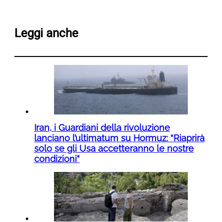
Leggi anche
Iran, i Guardiani della rivoluzione
lanciano l’ultimatum su Hormuz: “Riaprirà
solo se gli Usa accetteranno le nostre
condizioni”