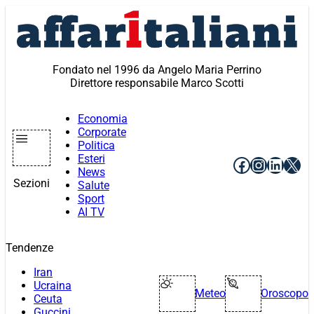
Vai
al
contenuto
Fondato nel 1996 da Angelo Maria Perrino
Direttore responsabile Marco Scotti
Economia
Corporate
Politica
Esteri
Facebook
Instagr
Linke
X
News
Sezioni
Salute
Sport
AI TV
Tendenze
Iran
Ucraina
Meteo
Oroscopo
Ceuta
Guccini