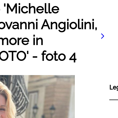
o 'Michelle
vanni Angiolini,
more in
OTO' - foto 4
Le