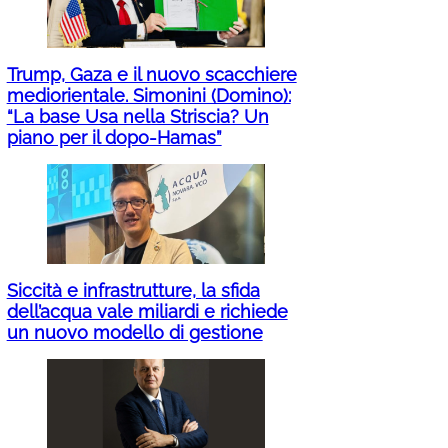
Trump, Gaza e il nuovo scacchiere
mediorientale. Simonini (Domino):
“La base Usa nella Striscia? Un
piano per il dopo-Hamas”
Siccità e infrastrutture, la sfida
dell’acqua vale miliardi e richiede
un nuovo modello di gestione