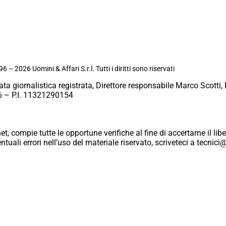
6 – 2026 Uomini & Affari S.r.l. Tutti i diritti sono riservati
ata giornalistica registrata, Direttore responsabile Marco Scotti, 
 – P.I. 11321290154
et, compie tutte le opportune verifiche al fine di accertarne il libe
eventuali errori nell’uso del materiale riservato, scriveteci a tecn