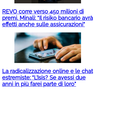
REVO corre verso 450 milioni di
premi. Minali: “Il risiko bancario avrà
effetti anche sulle assicurazioni”
La radicalizzazione online e le chat
estremiste: “L’Isis? Se avessi due
anni in più farei parte di loro”