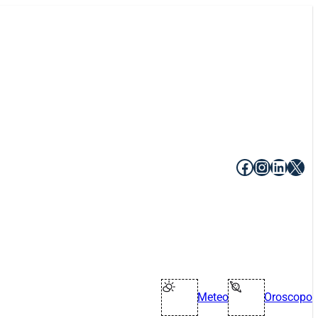
Facebook
Instagr
Linke
X
Meteo
Oroscopo