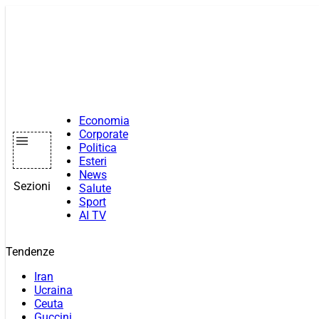
Vai
al
contenuto
Economia
Corporate
Politica
Esteri
News
Sezioni
Salute
Sport
AI TV
Tendenze
Iran
Ucraina
Ceuta
Guccini