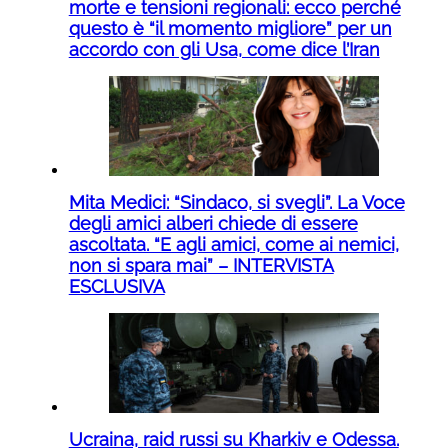
morte e tensioni regionali: ecco perché
questo è “il momento migliore” per un
accordo con gli Usa, come dice l’Iran
Mita Medici: “Sindaco, si svegli”. La Voce
degli amici alberi chiede di essere
ascoltata. “E agli amici, come ai nemici,
non si spara mai” – INTERVISTA
ESCLUSIVA
Ucraina, raid russi su Kharkiv e Odessa.