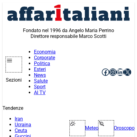
Vai
al
contenuto
Fondato nel 1996 da Angelo Maria Perrino
Direttore responsabile Marco Scotti
Economia
Corporate
Politica
Esteri
Facebook
Instagr
Linke
X
News
Sezioni
Salute
Sport
AI TV
Tendenze
Iran
Ucraina
Meteo
Oroscopo
Ceuta
Guccini