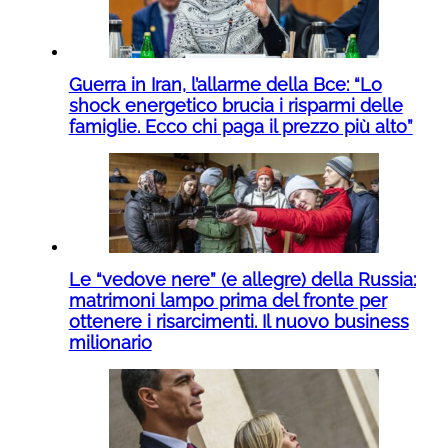
Guerra in Iran, l’allarme della Bce: “Lo
shock energetico brucia i risparmi delle
famiglie. Ecco chi paga il prezzo più alto”
Le “vedove nere” (e allegre) della Russia:
matrimoni lampo prima del fronte per
ottenere i risarcimenti. Il nuovo business
milionario