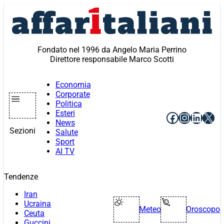
Vai
al
contenuto
Fondato nel 1996 da Angelo Maria Perrino
Direttore responsabile Marco Scotti
Economia
Corporate
Politica
Esteri
Facebook
Instagr
Linke
X
News
Sezioni
Salute
Sport
AI TV
Tendenze
Iran
Ucraina
Meteo
Oroscopo
Ceuta
Guccini