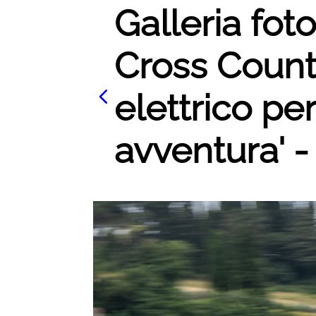
Galleria fot
Cross Countr
elettrico pe
avventura' -