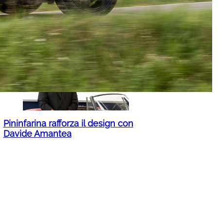
Bonelli apre il “lido Po”: pianta
sdraio e ombrellone nel fiume in
secca per denunciare la crisi
climatica – VIDEO
Pininfarina rafforza il design con
Davide Amantea