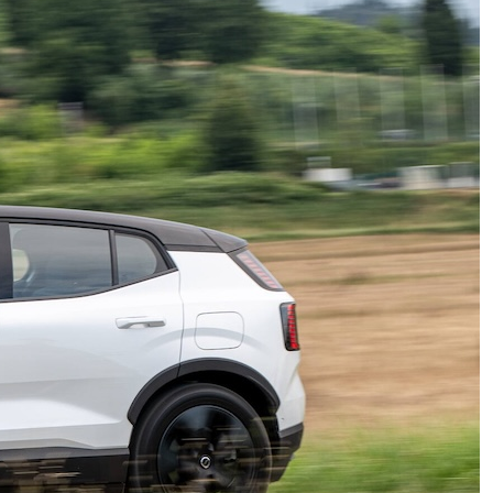
Esodo estivo, per Anas nel
weekend oltre 25 mln di
spostamenti sospeso 83% dei
cantieri
Il sacro splendore delle creazioni
di Percossi Papi, dal laboratorio al
Pantheon ai set di Hollywood