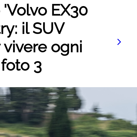
o 'Volvo EX30
y: il SUV
r vivere ogni
 foto 3
Le