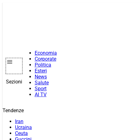
Vai
al
contenuto
Economia
Corporate
Politica
Esteri
News
Sezioni
Salute
Sport
AI TV
Tendenze
Iran
Ucraina
Ceuta
Guccini