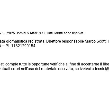
6 – 2026 Uomini & Affari S.r.l. Tutti i diritti sono riservati
ata giornalistica registrata, Direttore responsabile Marco Scotti, 
 – P.I. 11321290154
et, compie tutte le opportune verifiche al fine di accertarne il libe
eventuali errori nell’uso del materiale riservato, scriveteci a tecn