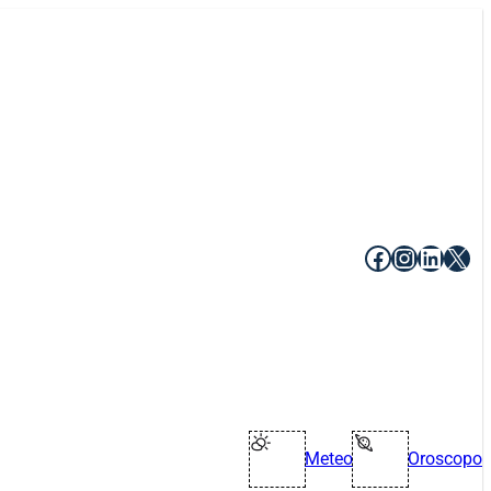
Facebook
Instagr
Linke
X
Meteo
Oroscopo