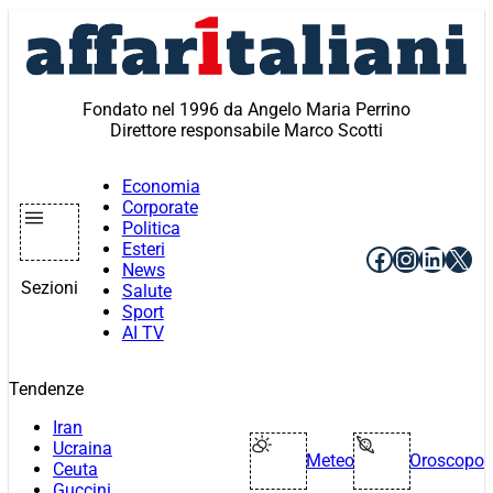
Vai
al
contenuto
Fondato nel 1996 da Angelo Maria Perrino
Direttore responsabile Marco Scotti
Economia
Corporate
Politica
Esteri
Facebook
Instagr
Linke
X
News
Sezioni
Salute
Sport
AI TV
Tendenze
Iran
Ucraina
Meteo
Oroscopo
Ceuta
Guccini