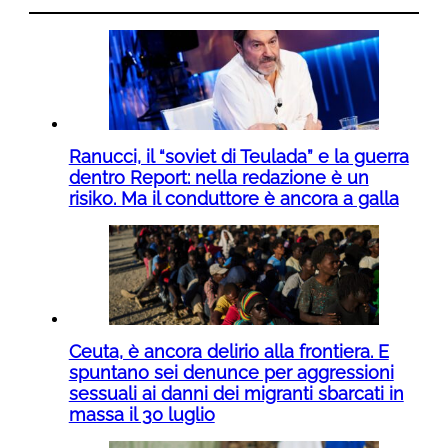
Ranucci, il “soviet di Teulada” e la guerra
dentro Report: nella redazione è un
risiko. Ma il conduttore è ancora a galla
Ceuta, è ancora delirio alla frontiera. E
spuntano sei denunce per aggressioni
sessuali ai danni dei migranti sbarcati in
massa il 30 luglio