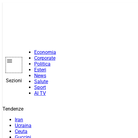
Vai
al
contenuto
Economia
Corporate
Politica
Esteri
News
Sezioni
Salute
Sport
AI TV
Tendenze
Iran
Ucraina
Ceuta
Guccini