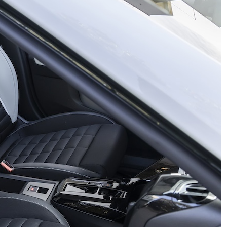
Roma, tre schiaffi fanno male: Gasp
vuole rinforzi, si pensa a Endrick
Opel ingaggia Théo Pourchaire per
l’esordio in Formula E
San Lorenzo, caccia alle stelle
cadenti: nella Capitale le scintille