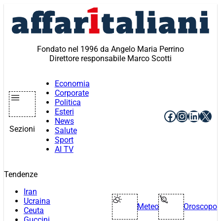
Vai
al
contenuto
Fondato nel 1996 da Angelo Maria Perrino
Direttore responsabile Marco Scotti
Economia
Corporate
Politica
Esteri
Facebook
Instagr
Linke
X
News
Sezioni
Salute
Sport
AI TV
Tendenze
Iran
Ucraina
Meteo
Oroscopo
Ceuta
Guccini