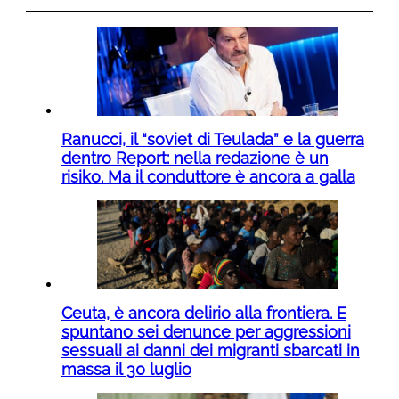
Ranucci, il “soviet di Teulada” e la guerra
dentro Report: nella redazione è un
risiko. Ma il conduttore è ancora a galla
Ceuta, è ancora delirio alla frontiera. E
spuntano sei denunce per aggressioni
sessuali ai danni dei migranti sbarcati in
massa il 30 luglio