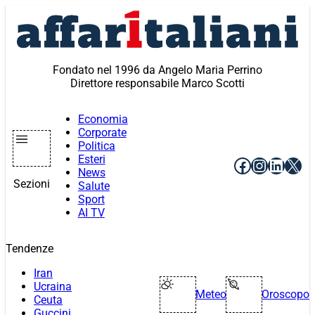
Vai
al
contenuto
Fondato nel 1996 da Angelo Maria Perrino
Direttore responsabile Marco Scotti
Economia
Corporate
Politica
Esteri
Facebook
Instagr
Linke
X
News
Sezioni
Salute
Sport
AI TV
Tendenze
Iran
Ucraina
Meteo
Oroscopo
Ceuta
Guccini