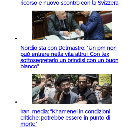
ricorso e nuovo scontro con la Svizzera
Nordio sta con Delmastro: “Un pm non
può entrare nella vita altrui. Con l’ex
sottosegretario un brindisi con un buon
bianco”
Iran, media: “Khamenei in condizioni
critiche: potrebbe essere in punto di
morte”