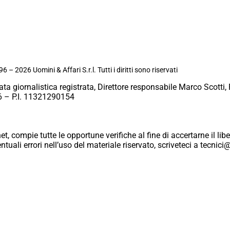
6 – 2026 Uomini & Affari S.r.l. Tutti i diritti sono riservati
ata giornalistica registrata, Direttore responsabile Marco Scotti, 
 – P.I. 11321290154
et, compie tutte le opportune verifiche al fine di accertarne il libe
eventuali errori nell’uso del materiale riservato, scriveteci a tecn