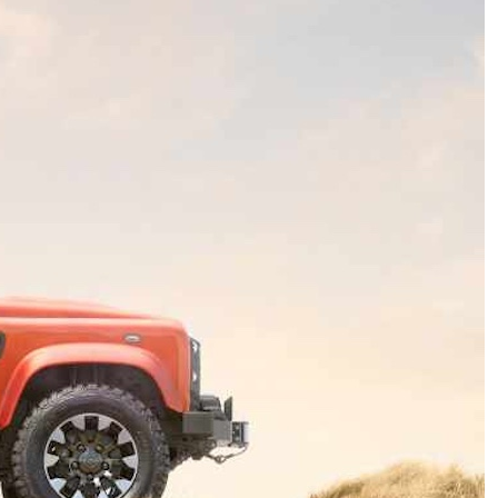
Milano, scambio di provette al San
Raffaele: ma come può essere
impiantato l’embrione sbagliato?
Ecco cos’è successo
Bentley Torcal, luce e clima si
adattano al guidatore