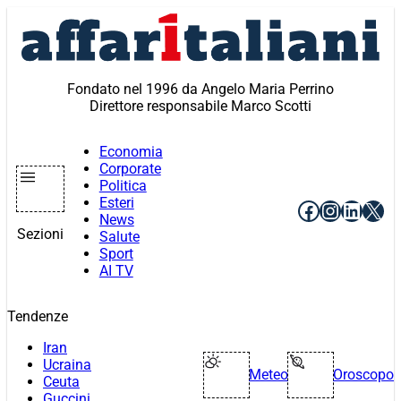
Vai
al
contenuto
Fondato nel 1996 da Angelo Maria Perrino
Direttore responsabile Marco Scotti
Economia
Corporate
Politica
Esteri
Facebook
Instagr
Linke
X
News
Sezioni
Salute
Sport
AI TV
Tendenze
Iran
Ucraina
Meteo
Oroscopo
Ceuta
Guccini